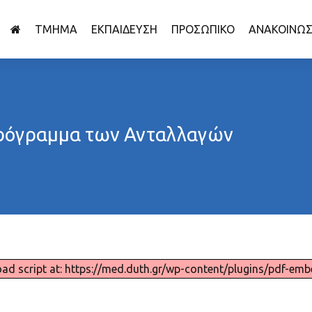
HOME
ΤΜΗΜΑ
ΕΚΠΑΙΔΕΥΣΗ
ΠΡΟΣΩΠΙΚΟ
ΑΝΑΚΟΙΝΩΣ
 πρόγραμμα των Ανταλλαγών
oad script at: https://med.duth.gr/wp-content/plugins/pdf-emb