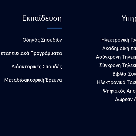
Εκπαίδευση
Υπη
Οδηγός Σπουδών
Ηλεκτρονική Γ
Ακαδημαϊκή τ
εταπτυχιακά Προγράμματα
Ασύγχρονη Τηλεκ
Σύγχρονη Τηλεκ
Διδακτορικές Σπουδές
Βιβλία-Συ
Μεταδιδακτορική Έρευνα
Ηλεκτρονικό Ταχ
Ψηφιακός Απο
Δωρεάν Λ