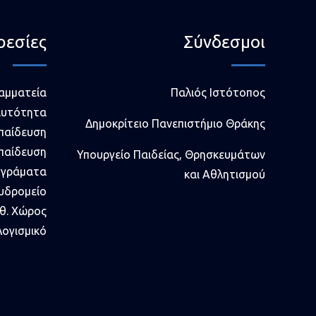
ρεσίες
Σύνδεσμοι
ραμματεία
Παλιός Ιστότοπος
αυτότητα
Δημοκρίτειο Πανεπιστήμιο Θράκης
παίδευση
παίδευση
Υπουργείο Παιδείας, Θρησκευμάτων
γγράματα
και Αθλητισμού
υδρομείο
θ. Χώρος
ογισμικό