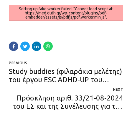
Setting up fake worker failed: "Cannot load script at:
https://med.duth.gr/wp-content/plugins/pdf-
embedder/assets/js/pdfjs/pdf.worker.min.js".
PREVIOUS
Study buddies (φιλαράκια μελέτης)
του έργου ESC ADHD-UP του
ADHD Hellas
NEXT
Πρόσκληση αριθ. 33/21-08-2024
του ΕΣ και της Συνέλευσης για την
πλήρωση μιας θέσης ΔΕΠ στη
βαθμίδα του Επίκουρου Καθηγητή,
στο γνωστικό αντικείμενο