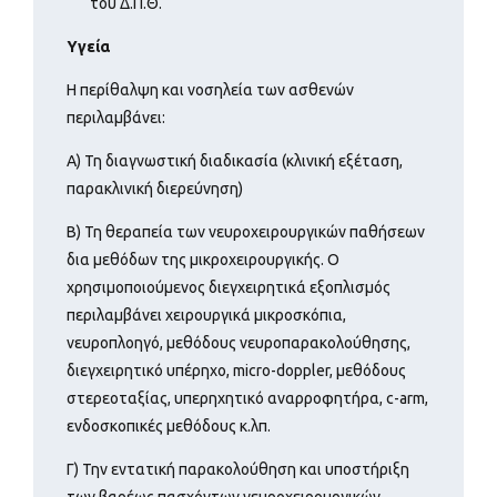
του Δ.Π.Θ.
Υγεία
Η περίθαλψη και νοσηλεία των ασθενών
περιλαμβάνει:
Α) Τη διαγνωστική διαδικασία (κλινική εξέταση,
παρακλινική διερεύνηση)
Β) Τη θεραπεία των νευροχειρουργικών παθήσεων
δια μεθόδων της μικροχειρουργικής. Ο
χρησιμοποιούμενος διεγχειρητικά εξοπλισμός
περιλαμβάνει χειρουργικά μικροσκόπια,
νευροπλοηγό, μεθόδους νευροπαρακολούθησης,
διεγχειρητικό υπέρηχο, micro-doppler, μεθόδους
στερεοταξίας, υπερηχητικό αναρροφητήρα, c-arm,
ενδοσκοπικές μεθόδους κ.λπ.
Γ) Την εντατική παρακολούθηση και υποστήριξη
των βαρέως πασχόντων νευροχειρουργικών