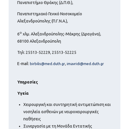
Πανεπιστήμιο Θράκης (Δ.Π.Θ.),
Πανεπιστημιακό Γενικό Νοσοκομείο
Αλεξανδρούπολης (Π.Γ.Ν.Α.),
ο
6
χλμ. Αλεξανδρούπολης-Μάκρης (Δραγάνα),
68100 Αλεξανδρούπολη
Τηλ: 25513-52229, 25513-52225
E-mail:
,
birbilis@med.duth.gr
imavridi@med.duth.gr
Υπηρεσίες
Υγεία
Χειρουργική και συντηρητική αντιμετώπιση και
νοσηλεία ασθενών με νευροχειρουργικές
παθήσεις
Συνεργασία με τη Μονάδα Εντατικής