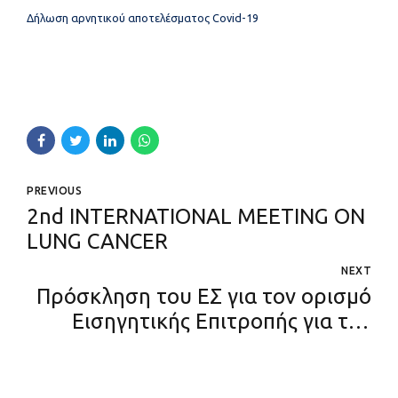
Δήλωση αρνητικού αποτελέσματoς Covid-19
PREVIOUS
2nd INTERNATIONAL MEETING ON
LUNG CANCER
NEXT
Πρόσκληση του ΕΣ για τον ορισμό
Εισηγητικής Επιτροπής για την
αξιολόγηση του έργου των
υποψηφίων για πλήρωση μιας
θέσης ΔΕΠ στη βαθμίδα του