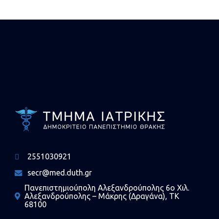
Αναπληρωτή Καθηγητή, στο
γνωστικό αντικείμενο "Κλινική
Ογκολογία" (ΑΡΡ 19828)
2551030921
secr@med.duth.gr
Πανεπιστημιούπολη Αλεξανδρούπολης 6ο Χιλ.
Αλεξανδρούπολης – Μάκρης (Δραγάνα), ΤΚ
68100