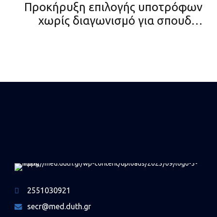
Προκήρυξη επιλογής υποτρόφων
χωρίς διαγωνισμό για σπουδές
Δεύτερου Κύκλου (μεταπτυχιακές)
ή Τρίτου Κύκλου (διδακτορικές)
στο εσωτερικό ακαδημαϊκού έτους
2024 - 2025 από τα έσοδα του
κληροδοτήματος ΖΩΗΣ ΣΟΥΤΣΟΥ,
που υπάγεται στην άμεση
διαχείριση του Υπουργείου
Εθνικής Οικονομίας και
Οικονομικών
2551030921
secr@med.duth.gr