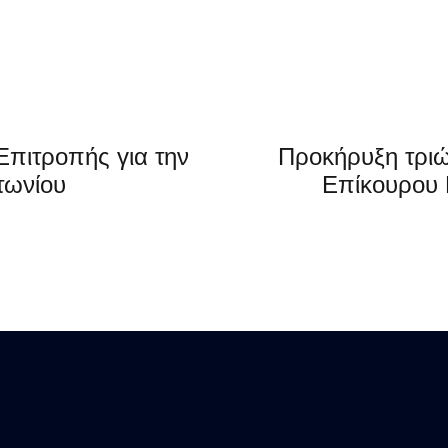
Επιτροπής για την
Προκήρυξη τριών (3) θέσε
τωνίου
Επίκουρου Καθηγητή 
«Φυσιολογία» (