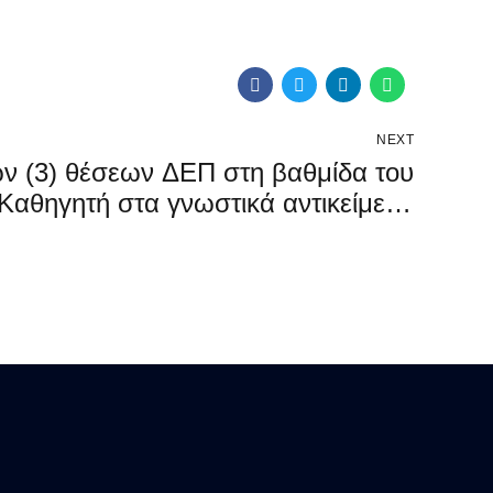
NEXT
ων ΔΕΠ στη βαθμίδα του
στα γνωστικά αντικείμενα
ΑΡΡ 40995 ), «Φαρμακολογία» (ΑΡΡ
40996 ) και «Γενετική»(ΑΡΡ 40997 )