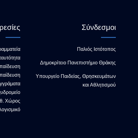
ρεσίες
Σύνδεσμοι
ραμματεία
Παλιός Ιστότοπος
ταυτότητα
Δημοκρίτειο Πανεπιστήμιο Θράκης
παίδευση
παίδευση
Υπουργείο Παιδείας, Θρησκευμάτων
υγγράματα
και Αθλητισμού
χυδρομείο
θ. Χώρος
ογισμικό