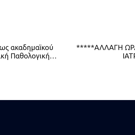
ως ακαδημαϊκού
*****ΑΛΛΑΓΗ Ω
ακή Παθολογική
ου ΔΠΘ